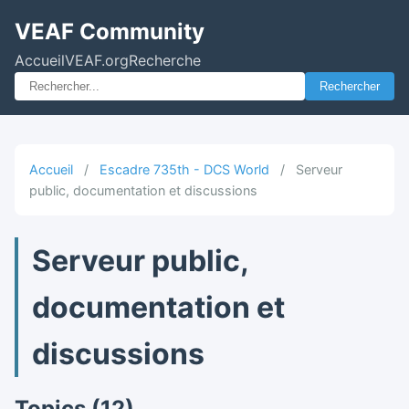
VEAF Community
Accueil
VEAF.org
Recherche
Rechercher
Accueil
/
Escadre 735th - DCS World
/
Serveur
public, documentation et discussions
Serveur public,
documentation et
discussions
Topics (12)