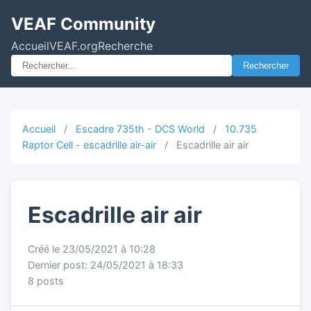
VEAF Community
Accueil
VEAF.org
Recherche
Rechercher
Accueil
/
Escadre 735th - DCS World
/
10.735
Raptor Cell - escadrille air-air
/
Escadrille air air
Escadrille air air
Créé le 23/05/2021 à 10:28
Dernier post: 24/05/2021 à 18:33
8 posts