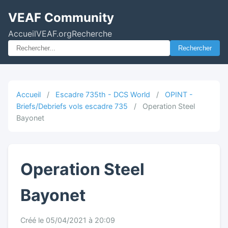
VEAF Community
Accueil
VEAF.org
Recherche
Rechercher
Accueil
/
Escadre 735th - DCS World
/
OPINT -
Briefs/Debriefs vols escadre 735
/
Operation Steel
Bayonet
Operation Steel
Bayonet
Créé le 05/04/2021 à 20:09