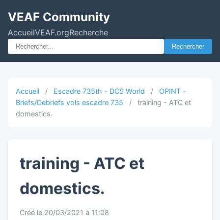
VEAF Community
Accueil
VEAF.org
Recherche
Rechercher
Accueil
/
Escadre 735th - DCS World
/
OPINT -
Briefs/Debriefs vols escadre 735
/
training - ATC et
domestics.
training - ATC et
domestics.
Créé le 20/03/2021 à 11:08