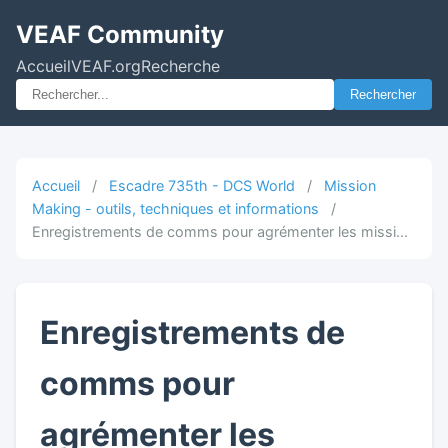
VEAF Community
Accueil
VEAF.org
Recherche
Rechercher
Accueil
/
Escadre 735th - DCS World
/
Mission
Making - outils, techniques et informations
/
Enregistrements de comms pour agrémenter les missi...
Enregistrements de
comms pour
agrémenter les