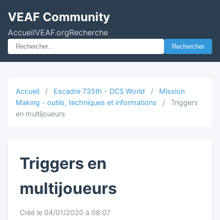
VEAF Community
Accueil
VEAF.org
Recherche
Rechercher
Accueil
/
Escadre 735th - DCS World
/
Mission
Making - outils, techniques et informations
/
Triggers
en multijoueurs
Triggers en
multijoueurs
Créé le 04/01/2020 à 08:07