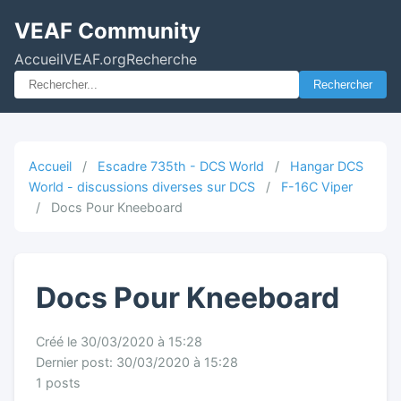
VEAF Community
Accueil
VEAF.org
Recherche
Rechercher
Accueil
/
Escadre 735th - DCS World
/
Hangar DCS
World - discussions diverses sur DCS
/
F-16C Viper
/
Docs Pour Kneeboard
Docs Pour Kneeboard
Créé le 30/03/2020 à 15:28
Dernier post: 30/03/2020 à 15:28
1 posts