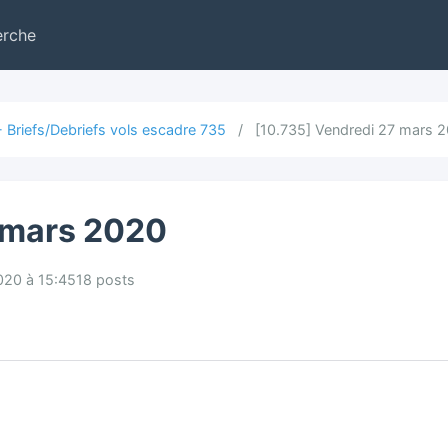
erche
 Briefs/Debriefs vols escadre 735
/
[10.735] Vendredi 27 mars 
 mars 2020
020 à 15:45
18 posts