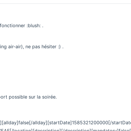
 fonctionner :blush: .
 air-air), ne pas hésiter :) .
ort possible sur la soirée.
ame][allday]false[/allday][startDate]1585321200000[/star
VEAF[/location][description][/description][mandatory]false