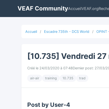
VEAF Community
Accueil
VEAF.org
Rech
Accueil
/
Escadre 735th - DCS World
/
OPINT -
[10.735] Vendredi 27
Créé le 24/03/2020 à 07:48
Dernier post: 27/03/2
air-air
training
10.735
trad
Post by User-4