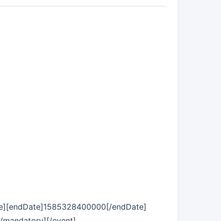
tDate][endDate]1585328400000[/endDate]
[/mandatory][/event]