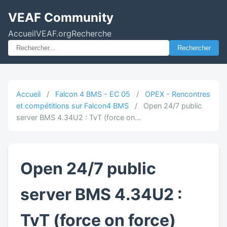
VEAF Community
Accueil
VEAF.org
Recherche
Rechercher
Accueil
/
Falcon 4 BMS - EC 05
/
OPEX - Rencontres
et compétitions sur Falcon4 BMS
/
Open 24/7 public
server BMS 4.34U2 : TvT (force on...
Open 24/7 public
server BMS 4.34U2 :
TvT (force on force)