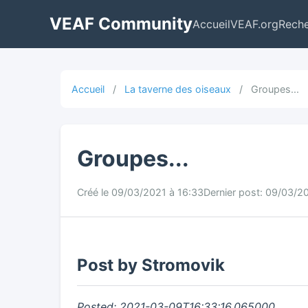
VEAF Community
Accueil
VEAF.org
Rech
Accueil
/
La taverne des oiseaux
/
Groupes...
Groupes...
Créé le 09/03/2021 à 16:33
Dernier post: 09/03/2
Post by Stromovik
Posted: 2021-03-09T16:33:16.065000