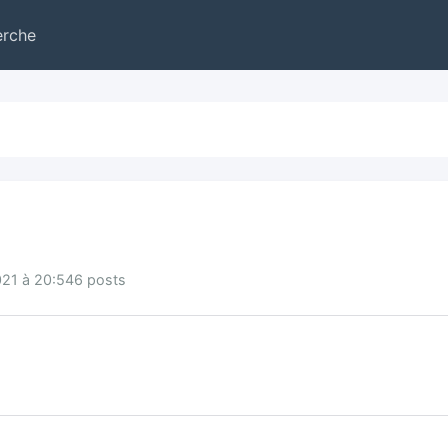
erche
021 à 20:54
6 posts